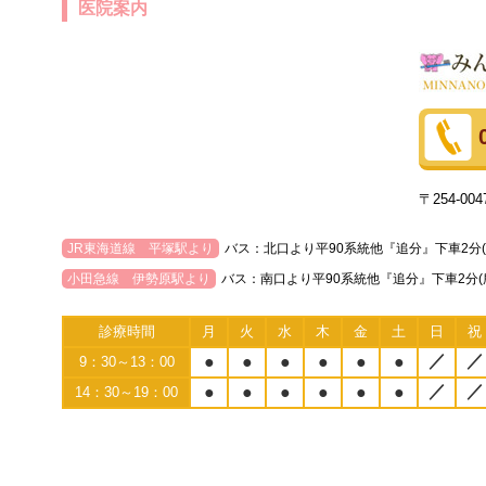
医院案内
〒254-0
JR東海道線 平塚駅より
バス：北口より平90系統他『追分』下車2分
小田急線 伊勢原駅より
バス：南口より平90系統他『追分』下車2分
診療時間
月
火
水
木
金
土
日
祝
／
／
●
●
●
●
●
●
9：30～13：00
／
／
●
●
●
●
●
●
14：30～19：00