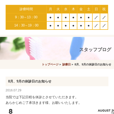
診療時間
月
火
水
木
金
土
日
祝
9：30～13：00
●
●
●
●
●
●
／
／
14：30～19：00
●
●
●
●
●
●
／
／
スタッフブログ
トップページ
>
診療日
> 8月、9月の休診日のお知らせ
8月、9月の休診日のお知らせ
2016.07.29
当院では下記日程を休診とさせていただきます。
あらかじめご了承頂きます様、お願いいたします。