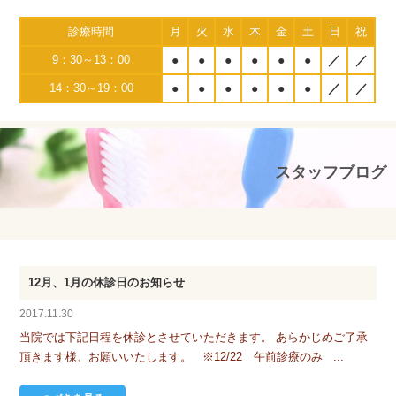
診療時間
月
火
水
木
金
土
日
祝
9：30～13：00
●
●
●
●
●
●
／
／
14：30～19：00
●
●
●
●
●
●
／
／
スタッフブログ
12月、1月の休診日のお知らせ
2017.11.30
当院では下記日程を休診とさせていただきます。 あらかじめご了承
頂きます様、お願いいたします。 ※12/22 午前診療のみ ...