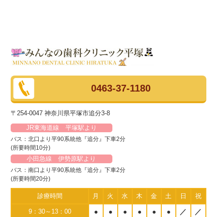
0463-37-1180
〒254-0047 神奈川県平塚市追分3-8
JR東海道線 平塚駅より
バス：北口より平90系統他『追分』下車2分
(所要時間10分)
小田急線 伊勢原駅より
バス：南口より平90系統他『追分』下車2分
(所要時間20分)
診療時間
月
火
水
木
金
土
日
祝
9：30～13：00
●
●
●
●
●
●
／
／