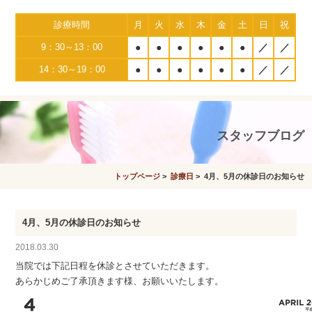
診療時間
月
火
水
木
金
土
日
祝
9：30～13：00
●
●
●
●
●
●
／
／
14：30～19：00
●
●
●
●
●
●
／
／
スタッフブログ
トップページ
>
診療日
> 4月、5月の休診日のお知らせ
4月、5月の休診日のお知らせ
2018.03.30
当院では下記日程を休診とさせていただきます。
あらかじめご了承頂きます様、お願いいたします。