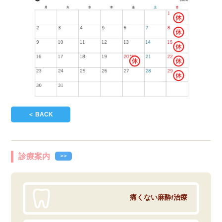
＜ BACK
診療案内
>>
痛くない麻酔/治療