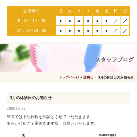
診療時間
月
火
水
木
金
土
日
祝
9：30～13：00
●
●
●
●
●
●
／
／
14：30～19：00
●
●
●
●
●
●
／
／
スタッフブログ
トップページ
>
診療日
> 3月の休診日のお知らせ
3月の休診日のお知らせ
2026.02.27
当院では下記日程を休診とさせていただきます。
あらかじめご了承頂きます様、お願いいたします。